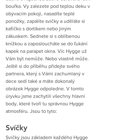
bouřka. Vy zalezete pod teplou deku v 
obývacím pokoji, nasadíte teplé 
ponožky, zapálíte svíčky a uděláte si 
kafíčko s dortíkem nebo jiným 
zákuskem. Sednete si s oblíbenou 
knížkou a zaposloucháte se do ťukání 
kapek na parapet okna. Víc Hygge už 
Vám být nemůže. Nebo vlastně může. 
Ještě si do příběhu přidejte svého 
partnera, který s Vámi zachumlaný v 
dece sedí také a máte dokonalý 
obrázek Hygge odpoledne. V tomto 
úryvku jsme zachytili všechny hlavní 
body, které tvoří tu správnou Hygge 
atmosféru. Jsou to tyto:
Svíčky
Svíčky jsou základem každého Hygge 