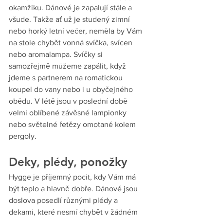
okamžiku. Dánové je zapalují stále a 
všude. Takže ať už je studený zimní 
nebo horký letní večer, neměla by Vám 
na stole chybět vonná svíčka, svícen 
nebo aromalampa. Svíčky si 
samozřejmě můžeme zapálit, když 
jdeme s partnerem na romatickou 
koupel do vany nebo i u obyčejného 
obědu. V létě jsou v poslední době 
velmi oblíbené závěsné lampionky 
nebo světelné řetězy omotané kolem 
pergoly. 
Deky, plédy, ponožky
Hygge je příjemný pocit, kdy Vám má 
být teplo a hlavně dobře. Dánové jsou 
doslova posedlí různými plédy a 
dekami, které nesmí chybět v žádném 