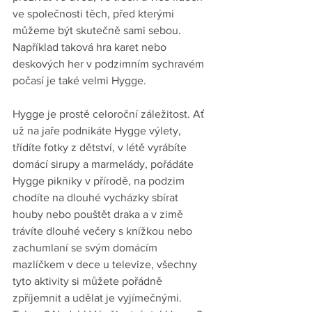
ve společnosti těch, před kterými 
můžeme být skutečně sami sebou. 
Například taková hra karet nebo 
deskových her v podzimním sychravém 
počasí je také velmi Hygge. 
Hygge je prostě celoroční záležitost. Ať 
už na jaře podnikáte Hygge výlety, 
třídíte fotky z dětství, v létě vyrábíte 
domácí sirupy a marmelády, pořádáte 
Hygge pikniky v přírodě, na podzim 
chodíte na dlouhé vycházky sbírat 
houby nebo pouštět draka a v zimě 
trávíte dlouhé večery s knížkou nebo 
zachumlaní se svým domácím 
mazlíčkem v dece u televize, všechny 
tyto aktivity si můžete pořádně 
zpříjemnit a udělat je vyjímečnými. 