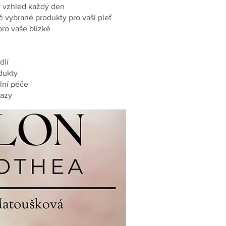
 vzhled každý den
vě vybrané produkty pro vaši pleť
ro vaše blízké
dlí
odukty
ální péče
kazy