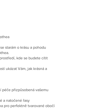
rothea
í se starám o krásu a pohodu
othea.
rostředí, kde se budete cítit
ostí ukázat Vám, jak krásná a
lní péče přizpůsobená vašemu
né a natočené řasy
na pro perfektně tvarované obočí