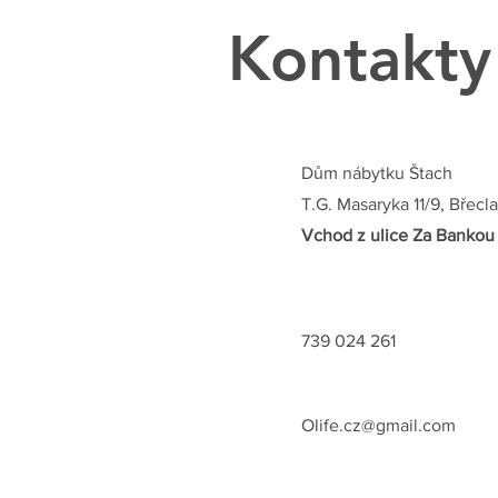
Kontakty
Dům nábytku Štach
T.G. Masaryka 11/9, Břecl
Vchod z ulice Za Bankou
739 024 261
Olife.cz@gmail.com