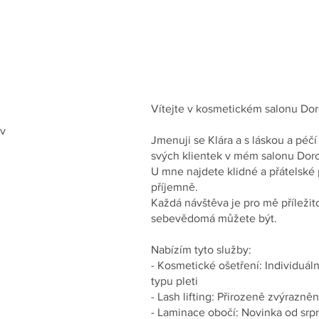
Vítejte v kosmetickém salonu Do
av
Jmenuji se Klára a s láskou a péč
svých klientek v mém salonu Dor
U mne najdete klidné a přátelské p
příjemně.
Každá návštěva je pro mě příležit
sebevědomá můžete být.
Nabízím tyto služby:
- Kosmetické ošetření: Individuá
typu pleti
- Lash lifting: Přirozeně zvýrazně
- Laminace obočí: Novinka od srp