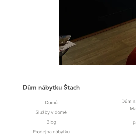
Dům nábytku Štach
Dům ná
Domů
Ma
Služby v domě
Blog
P
Prodejna nábytku