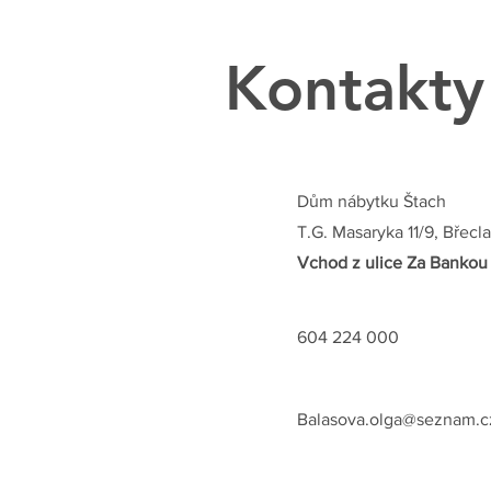
Kontakty
Dům nábytku Štach
T.G. Masaryka 11/9, Břecl
Vchod z ulice Za Bankou
604 224 000
Balasova.olga@seznam.c