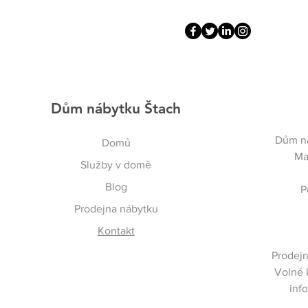
Dům nábytku Štach
Dům ná
Domů
Ma
Služby v domě
Blog
P
Prodejna nábytku
Kontakt
Prodejn
Volné 
inf